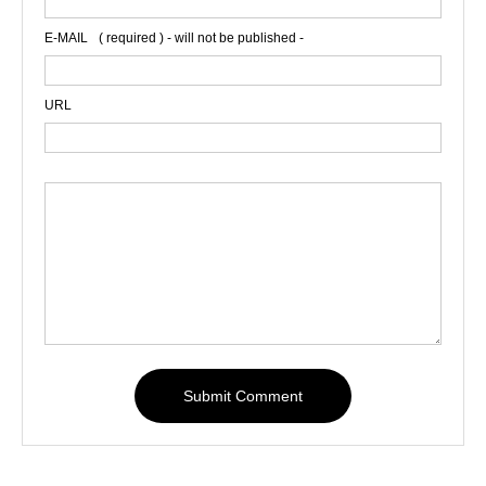
E-MAIL
( required ) - will not be published -
URL