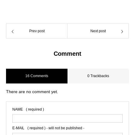
Prev post
Next post
Comment
16 Comments
0 Trackbacks
There are no comment yet.
NAME
( required )
E-MAIL
( required ) - will not be published -