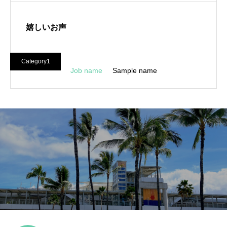
嬉しいお声
Category1
Job name
Sample name