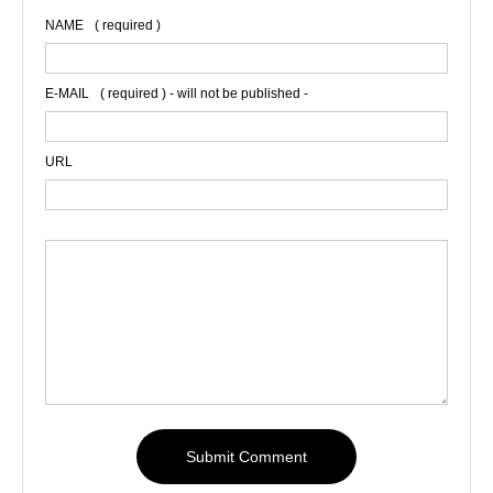
NAME
( required )
E-MAIL
( required ) - will not be published -
URL