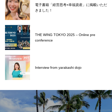
電子書籍「経営思考×幸福資産」に掲載いただ
The Inspire forum
きました！
電子書籍「経営思考×幸福資産」に掲載いただ
THE WING TOKYO 2025 – Online pre
きました！
conference
THE WING TOKYO 2025 – Online pre
Interview from yarakashi dojo
conference